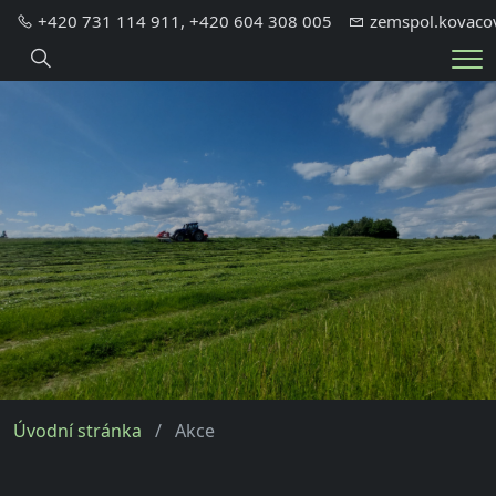
+420 731 114 911, +420 604 308 005
zemspol.kovaco
Hledání
Me
Úvodní stránka
Akce