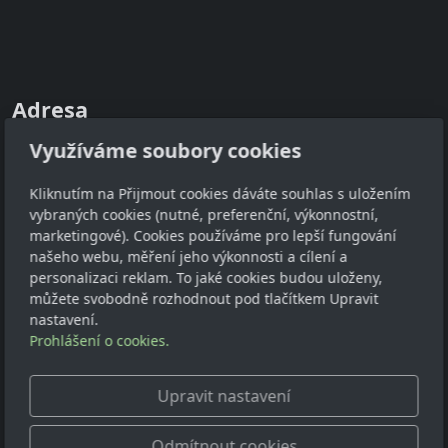
Adresa
Využíváme soubory cookies
ZEMSPOL, s.r.o.
793 51 Břidličná Rýmařovská 495
Kliknutím na Přijmout cookies dáváte souhlas s uložením
vybraných cookies (nutné, preferenční, výkonnostní,
Kontakt
marketingové). Cookies používáme pro lepší fungování
našeho webu, měření jeho výkonnosti a cílení a
zemspol.kovacova@seznam.cz
personalizaci reklam. To jaké cookies budou uloženy,
+420 731 114 911
můžete svobodně rozhodnout pod tlačítkem Upravit
+420 604 308 005
nastavení.
Prohlášení o cookies.
Oblíbené odkazy
Upravit nastavení
Biatlon Břidličná na Facebooku
Zemspol na Facebooku
Odmítnout cookies