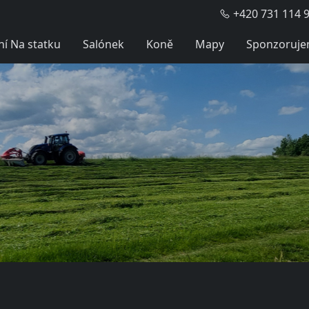
+420 731 114 9
í Na statku
Salónek
Koně
Mapy
Sponzoruj