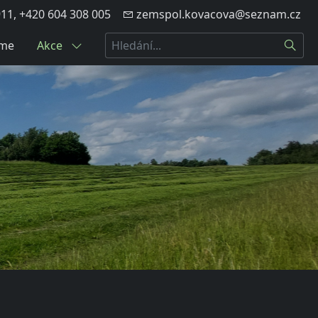
11, +420 604 308 005
zemspol.kovacova@seznam.cz
Hledat
eme
Akce